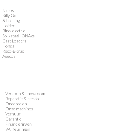
Nimos
Billy Goat
Schliesing
Holder
Rino-electric
Spijkstaal IONAxs
Cast Loaders
Honda
Reco-E-trac
Asecos
Verkoop
&
showroom
Reparatie & service
Onderdelen
Onze machines
Verhuur
Garantie
Financieringen
VA Keuringen