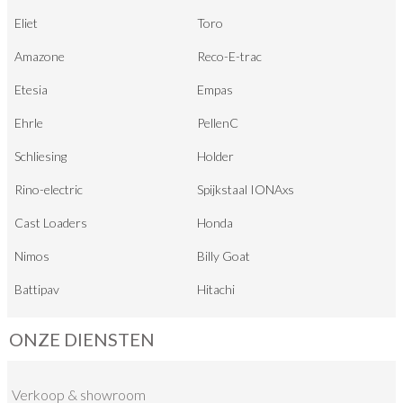
Eliet
Toro
Amazone
Reco-E-trac
Etesia
Empas
Ehrle
PellenC
Schliesing
Holder
Rino-electric
Spijkstaal IONAxs
Cast Loaders
Honda
Nimos
Billy Goat
Battipav
Hitachi
ONZE DIENSTEN
Verkoop
&
showroom