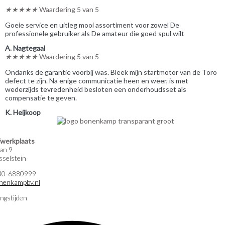
★
★
★
★
★
Waardering 5 van 5
Goeie service en uitleg mooi assortiment voor zowel De
professionele gebruiker als De amateur die goed spul wilt
A. Nagtegaal
★
★
★
★
★
Waardering 5 van 5
Ondanks de garantie voorbij was. Bleek mijn startmotor van de Toro
defect te zijn. Na enige communicatie heen en weer, is met
wederzijds tevredenheid besloten een onderhoudsset als
compensatie te geven.
K. Heijkoop
werkplaats
an 9
selstein
)30-6880999
nenkampbv.nl
ngstijden