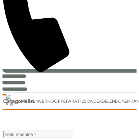
+31 (0)30-6880999
PRIJS AANVRAAG
SERVICEVERZOEK
Categorieën
MERKEN
VERKOOP
REPARATIES
ONDERDELEN
BONENKA