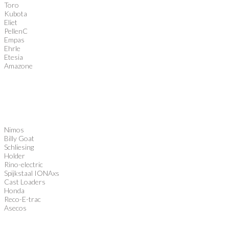
Toro
Kubota
Eliet
PellenC
Empas
Ehrle
Etesia
Amazone
Nimos
Billy Goat
Schliesing
Holder
Rino-electric
Spijkstaal IONAxs
Cast Loaders
Honda
Reco-E-trac
Asecos