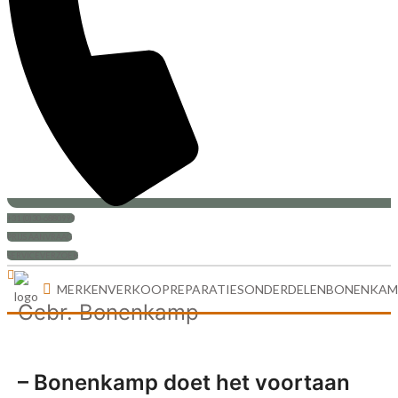
+31 (0)30-6880999
PRIJS AANVRAAG
SERVICEVERZOEK
MERKEN
VERKOOP
REPARATIES
ONDERDELEN
BONENKAM
Gebr. Bonenkamp
– Bonenkamp doet het voortaan