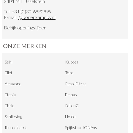
3401 MT IJsselstein
Tel:
+31 (0)30-6880999
E-mail:
@
bonenkampbv.nl
Bekijk
openingstijden
ONZE MERKEN
Stihl
Kubota
Eliet
Toro
Amazone
Reco-E-trac
Etesia
Empas
Ehrle
PellenC
Schliesing
Holder
Rino-electric
Spijkstaal IONAxs