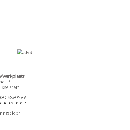
/werkplaats
aan 9
Jsselstein
0)30-6880999
onenkampbv.nl
ningstijden