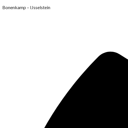
Ga
Bonenkamp – IJsselstein
naar
de
inhoud