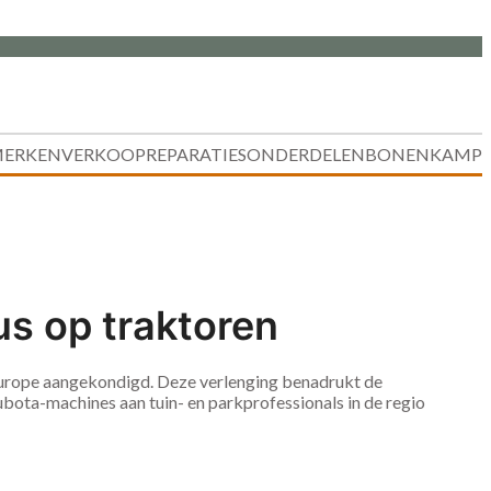
ERKEN
VERKOOP
REPARATIES
ONDERDELEN
BONENKAMP
s op traktoren
a Europe aangekondigd. Deze verlenging benadrukt de
ota-machines aan tuin- en parkprofessionals in de regio