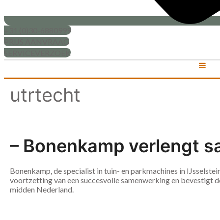
+31 (0)30-6880999
PRIJS AANVRAAG
SERVICEVERZOEK
utrtecht
– Bonenkamp verlengt s
Bonenkamp, de specialist in tuin- en parkmachines in IJsselst
voortzetting van een succesvolle samenwerking en bevestigt d
midden Nederland.