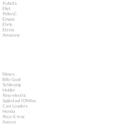
Kubota
Eliet
PellenC
Empas
Ehrle
Etesia
Amazone
Nimos
Billy Goat
Schliesing
Holder
Rino-electric
Spijkstaal IONAxs
Cast Loaders
Honda
Reco-E-trac
Asecos