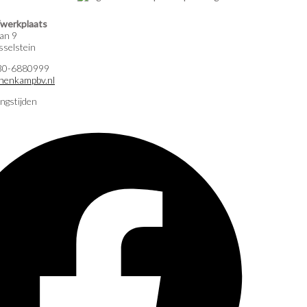
werkplaats
an 9
selstein
)30-6880999
nenkampbv.nl
ngstijden