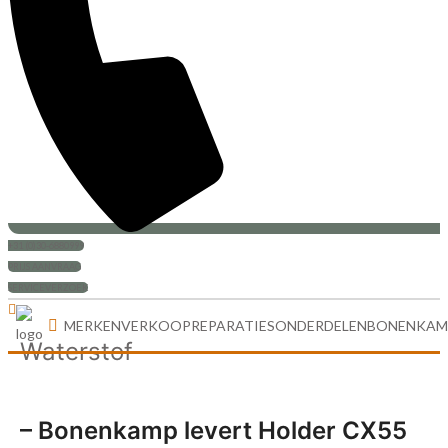
+31 (0)30-6880999
PRIJS AANVRAAG
SERVICEVERZOEK
MERKEN
VERKOOP
REPARATIES
ONDERDELEN
BONENKAM
Waterstof
– Bonenkamp levert Holder CX55