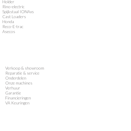
Holder
Rino-electric
Spijkstaal IONAxs
Cast Loaders
Honda
Reco-E-trac
Asecos
Verkoop
&
showroom
Reparatie & service
Onderdelen
Onze machines
Verhuur
Garantie
Financieringen
VA Keuringen