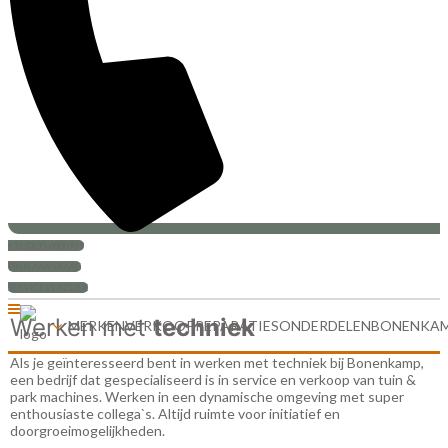
+31 (0)30-6880999
PRIJS AANVRAAG
SERVICEVERZOEK
Werken met
techniek
MERKEN
VERKOOP
REPARATIES
ONDERDELEN
BONENKA
Als je geïnteresseerd bent in werken met techniek bij Bonenkamp,
een bedrijf dat gespecialiseerd is in service en verkoop van tuin &
park machines. Werken in een dynamische omgeving met super
enthousiaste collega`s. Altijd ruimte voor initiatief en
doorgroeimogelijkheden.